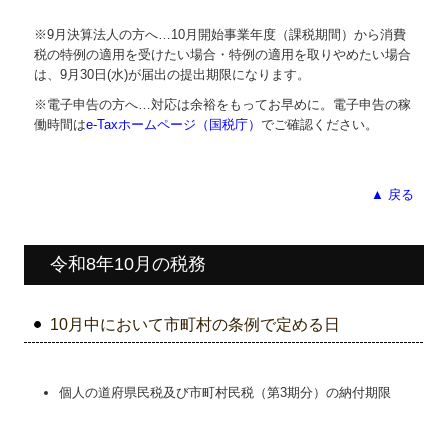
※9月決算法人の方へ…
10
月開始事業年度（課税期間）から消費
税の特例の適用を受けたい場合・特例の適用を取りやめたい場合
は、9月30日(水)が届出の提出期限になります。
※電子申告の方へ…対応は余裕をもってお早めに。電子申告の稼
働時間は
e-Taxホームページ（国税庁）
でご確認ください。
▲ 戻る
令和8年10月の税務
10月中において市町村の条例で定める日
個人の道府県民税及び市町村民税（第3期分）の納付期限