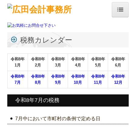
トップページ
事務所紹介
税務カレンダー
経営理念
令和
8
年
令和
8
年
令和
8
年
令和
8
年
令和
8
年
令和
8
年
交通案内
1月
2月
3月
4月
5月
6月
業務案内
令和
8
年
令和
8
年
令和
8
年
令和8
年
令和8年
令和8年
7月
8月
9月
10月
1
1
月
12月
セミナー案内
令和8年7月の税務
料金について
リンク集
7月中において市町村の条例で定める日
お問合せ