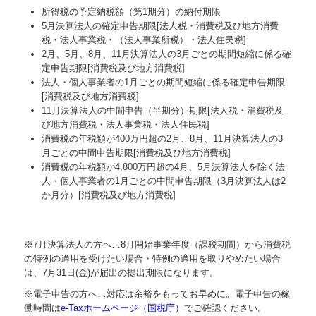
経営改善オンデマンド講座
所得税の予定納税額（第1期分）の納付期限
5月決算法人の確定申告期限[法人税・消費税及び地方消費
会社設立をお考えの方へ
税・法人事業税・（法人事業所税）・法人住民税]
2月、5月、8月、11月決算法人の3月ごとの期間短縮に係る確
個人情報保護方針
定申告期限[消費税及び地方消費税]
法人・個人事業者の1月ごとの期間短縮に係る確定申告期限
国の共済制度活用コーナー
[消費税及び地方消費税]
11月決算法人の中間申告（半期分）期限[法人税・消費税及
び地方消費税・法人事業税・法人住民税]
消費税の年税額が400万円超の2月、8月、11月決算法人の3
月ごとの中間申告期限[消費税及び地方消費税]
消費税の年税額が4,800万円超の4月、5月決算法人を除く法
人・個人事業者の1月ごとの中間申告期限（3月決算法人は2
か月分）[消費税及び地方消費税]
※7月決算法人の方へ…
8
月開始事業年度（課税期間）から消費税
の特例の適用を受けたい場合・特例の適用を取りやめたい場合
は、7月31日(金)が届出の提出期限になります。
※電子申告の方へ…対応は余裕をもってお早めに。電子申告の稼
働時間は
e-Taxホームページ（国税庁）
でご確認ください。