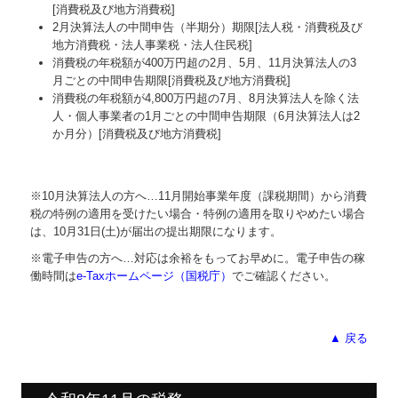
[消費税及び地方消費税]
2月決算法人の中間申告（半期分）期限[法人税・消費税及び
地方消費税・法人事業税・法人住民税]
消費税の年税額が400万円超の2月、5月、11月決算法人の3
月ごとの中間申告期限[消費税及び地方消費税]
消費税の年税額が4,800万円超の7月、8月決算法人を除く法
人・個人事業者の1月ごとの中間申告期限（6月決算法人は2
か月分）[消費税及び地方消費税]
※10月決算法人の方へ…
11
月開始事業年度（課税期間）から消費
税の特例の適用を受けたい場合・特例の適用を取りやめたい場合
は、10月31日(土)が届出の提出期限になります。
※電子申告の方へ…対応は余裕をもってお早めに。電子申告の稼
働時間は
e-Taxホームページ（国税庁）
でご確認ください。
▲ 戻る