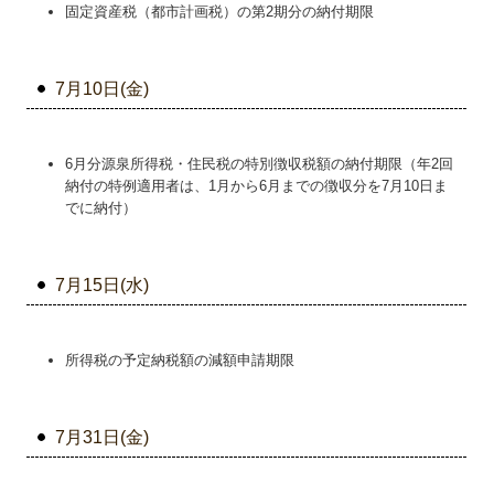
固定資産税（都市計画税）の第2期分の納付期限
補助金・助成金・融資情報
関与先向け融資商品ご紹介
7月10日(金)
経営者お役立ち情報
経営者オススメ情報
6月分源泉所得税・住民税の特別徴収税額の納付期限（年2回
納付の特例適用者は、1月から6月までの徴収分を7月10日ま
でに納付）
Q&A経営相談
税務カレンダー
7月15日(水)
税務Q&A
社長メニューASP版
所得税の予定納税額の減額申請期限
TKCシステムQ&A
7月31日(金)
経営革新等支援機関とは